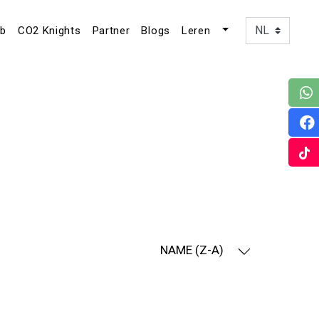
ub
CO2 Knights
Partner
Blogs
Leren
NAME (Z-A)